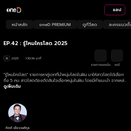
แอป
Playback
/
Mute
หน้าหลัก
oneD PREMIUM
ดูทีวีสด
ละครแนวตั้
Loaded
:
Rate
1.10%
EP.42 : รู้ไหมใครโสด 2025
ท
2025
1:30:34 นาที
รายการของฉัน
แชร์
"รู้ไหมใครโสด" รายการหาคู่เดทที่นำหนุ่มโสดในฝัน มาให้สาวโสดได้เลือก
ถึง 5 คน สาวโสดต้องตัดสินใจเลือกหนุ่มในฝัน โดยมีคำแนะนำ จากเหล่า
กูรู 4 ท่าน เป็นตัวช่วย ที่จะมาสร้างความสนุก ความป่วน มาร่วมลุ้นไป
ดูเพิ่มเติม
พร้อมกันว่า "หนุ่มในฝันที่เธอเลือก" จะเป็น "หนุ่มโสด มีเจ้าของ หรือไม่
มองหญิง" กันแน่!!! ดูย้อนหลังรายการ รู้ไหมใครโสด 2025 ตอนใหม่
ล่าสุด ทุกวันอังคาร เวลา 22.15 น.
กิตติ เชี่ยววงศ์กุล