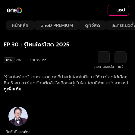
แอป
Playback
/
Mute
หน้าหลัก
oneD PREMIUM
ดูทีวีสด
ละครแนวตั้
Loaded
:
Rate
1.09%
EP.30 : รู้ไหมใครโสด 2025
น13+
2025
1:31:06 นาที
รายการของฉัน
แชร์
"รู้ไหมใครโสด" รายการหาคู่เดทที่นำหนุ่มโสดในฝัน มาให้สาวโสดได้เลือก
ถึง 5 คน สาวโสดต้องตัดสินใจเลือกหนุ่มในฝัน โดยมีคำแนะนำ จากเหล่า
กูรู 4 ท่าน เป็นตัวช่วย ที่จะมาสร้างความสนุก ความป่วน มาร่วมลุ้นไป
ดูเพิ่มเติม
พร้อมกันว่า ""หนุ่มในฝันที่เธอเลือก"" จะเป็น ""หนุ่มโสด มีเจ้าของ หรือไม่
มองหญิง"" กันแน่!!! ดูย้อนหลังรายการ รู้ไหมใครโสด 2025 ตอนใหม่
ล่าสุด ทุกวันอังคาร เวลา 22.15 น.
กิตติ เชี่ยววงศ์กุล