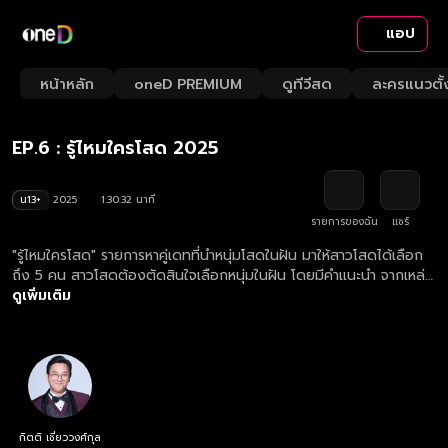
แอป
Playback
/
Mute
หน้าหลัก
oneD PREMIUM
ดูทีวีสด
ละครแนวตั้
Loaded
:
Rate
1.10%
EP.6 : รู้ไหมใครโสด 2025
น13+
2025
1:30:32 นาที
รายการของฉัน
แชร์
"รู้ไหมใครโสด" รายการหาคู่เดทที่นำหนุ่มโสดในฝัน มาให้สาวโสดได้เลือก
ถึง 5 คน สาวโสดต้องตัดสินใจเลือกหนุ่มในฝัน โดยมีคำแนะนำ จากเหล่า
กูรู 4 ท่าน เป็นตัวช่วย ที่จะมาสร้างความสนุก ความป่วน มาร่วมลุ้นไป
ดูเพิ่มเติม
พร้อมกันว่า "หนุ่มในฝันที่เธอเลือก" จะเป็น "หนุ่มโสด มีเจ้าของ หรือไม่
มองหญิง" กันแน่!!! ดูย้อนหลังรายการ รู้ไหมใครโสด 2025 ตอนใหม่
ล่าสุด ทุกวันอาทิตย์ เวลา 22.15 น.
กิตติ เชี่ยววงศ์กุล