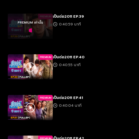
เป็นต่อ2011 EP.39
PREMIUM
PREMIUM เท่านั้น
0:40:59 นาที
เป็นต่อ2011 EP.40
PREMIUM
0:40:55 นาที
เป็นต่อ2011 EP.41
PREMIUM
0:40:04 นาที
เป็นต่อ2011 EP.42
PREMIUM