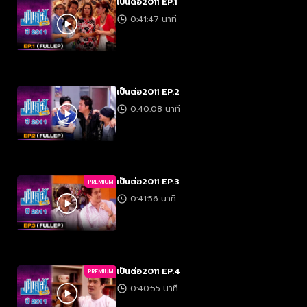
เป็นต่อ2011 EP.1
0:41:47 นาที
เป็นต่อ2011 EP.2
0:40:08 นาที
เป็นต่อ2011 EP.3
PREMIUM
0:41:56 นาที
เป็นต่อ2011 EP.4
PREMIUM
0:40:55 นาที