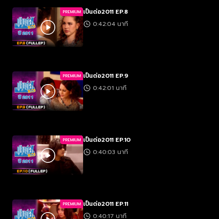
เป็นต่อ2011 EP.8
PREMIUM
0:42:04 นาที
เป็นต่อ2011 EP.9
PREMIUM
0:42:01 นาที
เป็นต่อ2011 EP.10
PREMIUM
0:40:03 นาที
เป็นต่อ2011 EP.11
PREMIUM
0:40:17 นาที