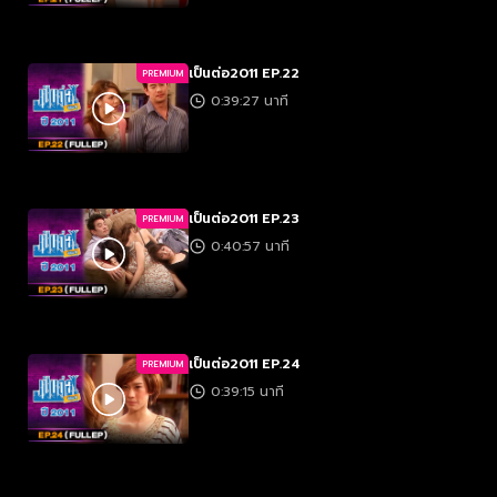
เป็นต่อ2011 EP.22
PREMIUM
0:39:27 นาที
เป็นต่อ2011 EP.23
PREMIUM
0:40:57 นาที
เป็นต่อ2011 EP.24
PREMIUM
0:39:15 นาที