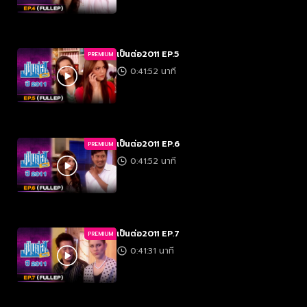
เป็นต่อ2011 EP.5
PREMIUM
0:41:52 นาที
เป็นต่อ2011 EP.6
PREMIUM
0:41:52 นาที
เป็นต่อ2011 EP.7
PREMIUM
0:41:31 นาที