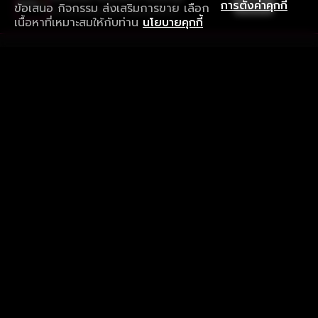
เปิด
การตั้งค่าคุกกี้
ข้อเสนอ กิจกรรม ส่งเสริมการขาย เลือก
ดาวน์โหลดแอปเพื่อการรับชมที่ดีกว่า
เนื้อหาที่เหมาะสมให้กับท่าน
นโยบายคุกกี้
รับประสบการณ์ที่ดีที่สุดบนแอป
ภาษาไทย
คำถามที่พบบ่อย
แจ้งปัญหาการใช้งาน
ข้อกำหนดและเงื่อนไขการใช้งาน
นโยบายความเป็นส่วนตัว
ติดตามเรา