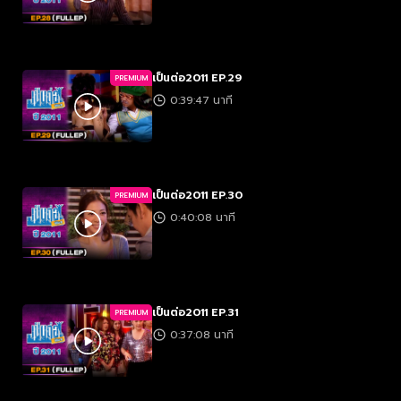
เป็นต่อ2011 EP.29
PREMIUM
0:39:47 นาที
เป็นต่อ2011 EP.30
PREMIUM
0:40:08 นาที
เป็นต่อ2011 EP.31
PREMIUM
0:37:08 นาที