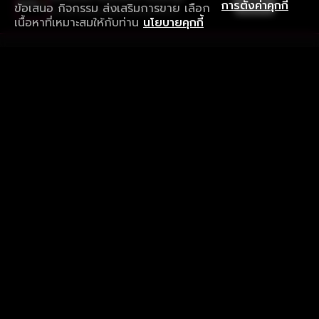
เปิด
การตั้งค่าคุกกี้
ข้อเสนอ กิจกรรม ส่งเสริมการขาย เลือก
ดาวน์โหลดแอปเพื่อการรับชมที่ดีกว่า
เนื้อหาที่เหมาะสมให้กับท่าน
นโยบายคุกกี้
รับประสบการณ์ที่ดีที่สุดบนแอป
ภาษาไทย
คำถามที่พบบ่อย
แจ้งปัญหาการใช้งาน
ข้อกำหนดและเงื่อนไขการใช้งาน
นโยบายความเป็นส่วนตัว
ติดตามเรา