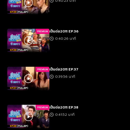
0:40:23 นาที
เป็นต่อ2011 EP.36
PREMIUM
0:40:26 นาที
เป็นต่อ2011 EP.37
PREMIUM
0:39:56 นาที
เป็นต่อ2011 EP.38
PREMIUM
0:41:52 นาที