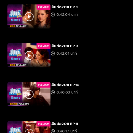
เป็นต่อ2011 EP.8
PREMIUM
0:42:04 นาที
เป็นต่อ2011 EP.9
PREMIUM
0:42:01 นาที
เป็นต่อ2011 EP.10
PREMIUM
0:40:03 นาที
เป็นต่อ2011 EP.11
PREMIUM
0:40:17 นาที