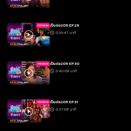
เป็นต่อ2011 EP.29
PREMIUM
0:39:47 นาที
เป็นต่อ2011 EP.30
PREMIUM
0:40:08 นาที
เป็นต่อ2011 EP.31
PREMIUM
0:37:08 นาที