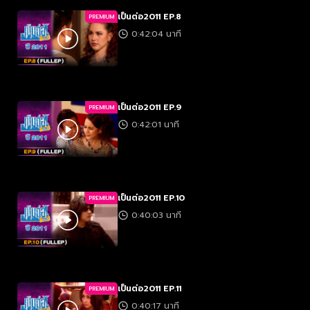
เป็นต่อ2011 EP.8
PREMIUM
0:42:04 นาที
เป็นต่อ2011 EP.9
PREMIUM
0:42:01 นาที
เป็นต่อ2011 EP.10
PREMIUM
0:40:03 นาที
เป็นต่อ2011 EP.11
PREMIUM
0:40:17 นาที