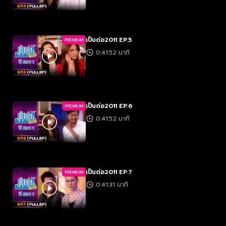
เป็นต่อ2011 EP.5
PREMIUM
0:41:52 นาที
เป็นต่อ2011 EP.6
PREMIUM
0:41:52 นาที
เป็นต่อ2011 EP.7
PREMIUM
0:41:31 นาที