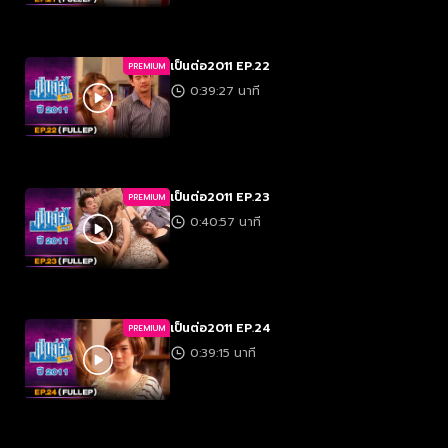
เป็นต่อ2011 EP.22
PREMIUM
0:39:27 นาที
เป็นต่อ2011 EP.23
PREMIUM
0:40:57 นาที
เป็นต่อ2011 EP.24
PREMIUM
0:39:15 นาที