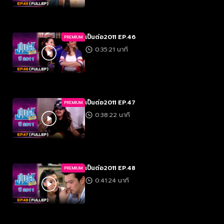
เป็นต่อ2011 EP.46
PREMIUM
0:35:21 นาที
เป็นต่อ2011 EP.47
PREMIUM
0:38:22 นาที
เป็นต่อ2011 EP.48
PREMIUM
0:41:24 นาที