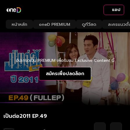
แอป
หน้าหลัก
oneD PREMIUM
ดูทีวีสด
ละครแนวตั้
อัปเกรดเป็น PREMIUM เพื่อรับชม Exclusive Content นี้
สมัครเพื่อปลดล็อก
เป็นต่อ2011 EP.49