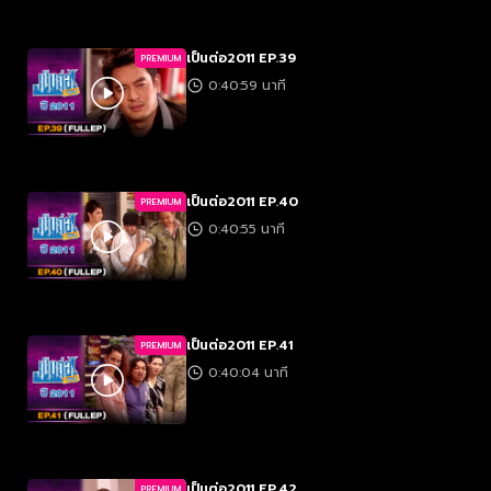
เป็นต่อ2011 EP.39
PREMIUM
0:40:59 นาที
เป็นต่อ2011 EP.40
PREMIUM
0:40:55 นาที
เป็นต่อ2011 EP.41
PREMIUM
0:40:04 นาที
เป็นต่อ2011 EP.42
PREMIUM