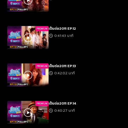
เป็นต่อ2011 EP.12
PREMIUM
0:41:43 นาที
เป็นต่อ2011 EP.13
PREMIUM
0:42:02 นาที
เป็นต่อ2011 EP.14
PREMIUM
0:40:27 นาที