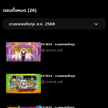
ตอนทั้งหมด (26)
ดวลเพลงชิงทุน ส.ค. 2568
EP.1933 : ดวลเพลงชิงทุน
0:04:41 นาที
EP.1934 : ดวลเพลงชิงทุน
0:04:35 นาที
EP.1935 : ดวลเพลงชิงทุน