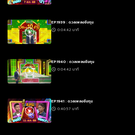
EP.1939 : ดวลเพลงชิงทุน
0:04:42 นาที
EP.1940 : ดวลเพลงชิงทุน
0:04:42 นาที
EP.1941 : ดวลเพลงชิงทุน
0:40:57 นาที