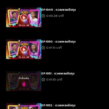
EP.1949 : ดวลเพลงชิงทุน
0:40:28 นาที
EP.1950 : ดวลเพลงชิงทุน
0:41:13 นาที
EP.1951 : ดวลเพลงชิงทุน
กำลังเล่น
0:41:10 นาที
EP.1952 : ดวลเพลงชิงทุน