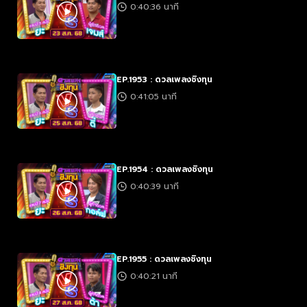
0:40:36 นาที
EP.1953 : ดวลเพลงชิงทุน
0:41:05 นาที
EP.1954 : ดวลเพลงชิงทุน
0:40:39 นาที
EP.1955 : ดวลเพลงชิงทุน
0:40:21 นาที