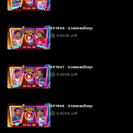
EP.1946 : ดวลเพลงชิงทุน
0:40:35 นาที
EP.1947 : ดวลเพลงชิงทุน
0:40:56 นาที
EP.1948 : ดวลเพลงชิงทุน
0:40:54 นาที