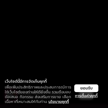
เว็บไซต์นี้มีการจัดเก็บคุกกี้
เพื่อเพิ่มประสิทธิภาพและประสบการณ์การ
ยอมรับ
ใช้เว็บไซต์ของท่านให้ดียิ่งขึ้น รวมถึงมอบ
ใช้งานแอป ลื่นไหลกว่า ไม่มีสะดุด
เปิด
การตั้งค่าคุกกี้
ข้อเสนอ กิจกรรม ส่งเสริมการขาย เลือก
ดาวน์โหลดแอปเพื่อการรับชมที่ดีกว่า
เนื้อหาที่เหมาะสมให้กับท่าน
นโยบายคุกกี้