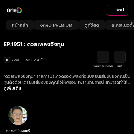
แอป
Playback
/
Mute
หน้าหลัก
oneD PREMIUM
ดูทีวีสด
ละครแนวตั้
Loaded
:
Rate
1.70%
EP.1951 : ดวลเพลงชิงทุน
ท
2025
0:41:10 นาที
รายการของฉัน
แชร์
"ดวลเพลงชิงทุน" รายการประกวดร้องเพลงที่จะเปลี่ยนเสียงของคุณเป็น
ทุนตั้งตัว! เตรียมเสียงของคุณไว้ให้พร้อม เพราะรายการนี้ สามารถทำให้
เสียงของคุณต่อยอดอนาคตคุณได้! ดูย้อนหลังรายการ ดวลเพลงชิงทุน
ดูเพิ่มเติม
ตอนใหม่ล่าสุด ทุกวันจันทร์ - เสาร์ เวลา 19:45 น.
ภคชนก์ โวอ่อนศรี