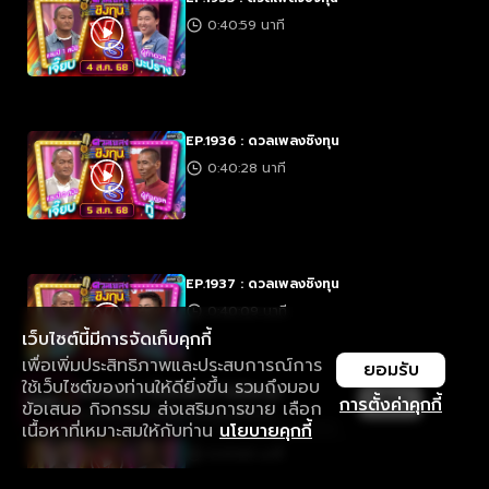
0:40:59 นาที
EP.1936 : ดวลเพลงชิงทุน
0:40:28 นาที
EP.1937 : ดวลเพลงชิงทุน
0:40:09 นาที
เว็บไซต์นี้มีการจัดเก็บคุกกี้
เพื่อเพิ่มประสิทธิภาพและประสบการณ์การ
ยอมรับ
ใช้เว็บไซต์ของท่านให้ดียิ่งขึ้น รวมถึงมอบ
ใช้งานแอป ลื่นไหลกว่า ไม่มีสะดุด
เปิด
การตั้งค่าคุกกี้
ข้อเสนอ กิจกรรม ส่งเสริมการขาย เลือก
ดาวน์โหลดแอปเพื่อการรับชมที่ดีกว่า
EP.1938 : ดวลเพลงชิงทุน
เนื้อหาที่เหมาะสมให้กับท่าน
นโยบายคุกกี้
0:41:00 นาที