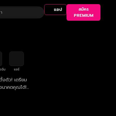
สมัคร
แอป
PREMIUM
งฉัน
แชร์
้งตัว! เตรียม
อนาคตคุณได้!
า 19:45 น.