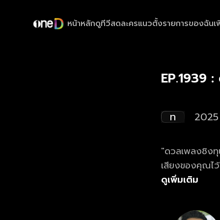
หน้าหลัก
ดูทีวีสด
ละครแนวตั้ง
รายการของฉัน
เพ
EP.1939 :
ท
2025
"ดวลเพลงชิงทุน
เสียงของคุณไว
ดูย้อนหลังรายก
ดูเพิ่มเติม