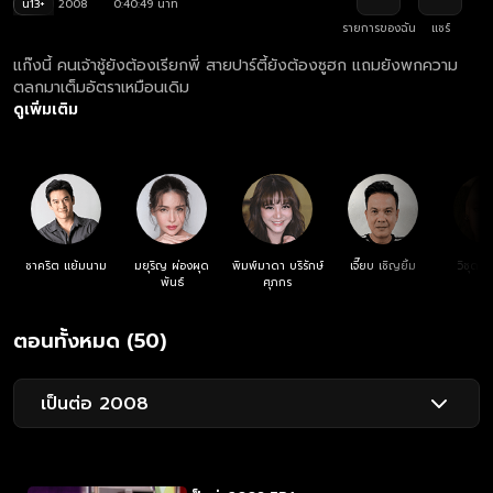
น13+
2008
0:40:49 นาที
รายการของฉัน
แชร์
แก๊งนี้ คนเจ้าชู้ยังต้องเรียกพี่ สายปาร์ตี้ยังต้องซูฮก แถมยังพกความ
ตลกมาเต็มอัตราเหมือนเดิม
ดูเพิ่มเติม
ชาคริต แย้มนาม
มยุริญ ผ่องผุด
พิมพ์มาดา บริรักษ์
เจี๊ยบ เชิญยิ้ม
วิชุดา 
พันธ์
ศุภกร
ตอนทั้งหมด (50)
เป็นต่อ 2008