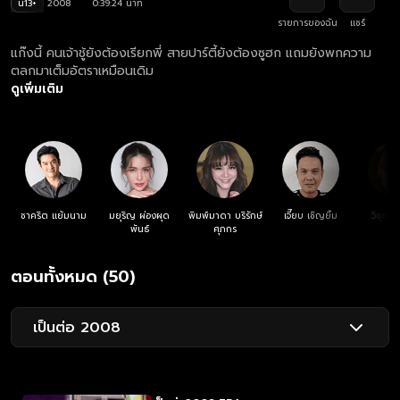
น13+
2008
0:39:24 นาที
รายการของฉัน
แชร์
แก๊งนี้ คนเจ้าชู้ยังต้องเรียกพี่ สายปาร์ตี้ยังต้องซูฮก แถมยังพกความ
ตลกมาเต็มอัตราเหมือนเดิม
ดูเพิ่มเติม
ชาคริต แย้มนาม
มยุริญ ผ่องผุด
พิมพ์มาดา บริรักษ์
เจี๊ยบ เชิญยิ้ม
วิชุดา 
พันธ์
ศุภกร
ตอนทั้งหมด (50)
เป็นต่อ 2008