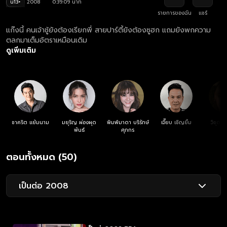
น13+
2008
0:39:09 นาที
รายการของฉัน
แชร์
แก๊งนี้ คนเจ้าชู้ยังต้องเรียกพี่ สายปาร์ตี้ยังต้องซูฮก แถมยังพกความ
ตลกมาเต็มอัตราเหมือนเดิม
ดูเพิ่มเติม
ชาคริต แย้มนาม
มยุริญ ผ่องผุด
พิมพ์มาดา บริรักษ์
เจี๊ยบ เชิญยิ้ม
วิชุดา 
พันธ์
ศุภกร
ตอนทั้งหมด (50)
เป็นต่อ 2008