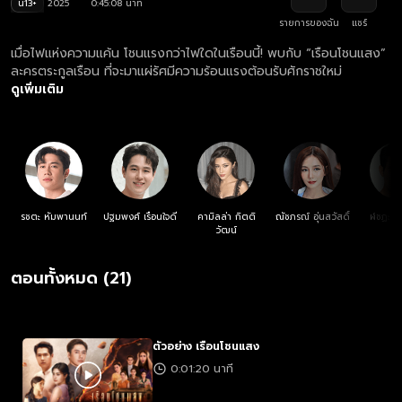
น13+
2025
0:45:08 นาที
รายการของฉัน
แชร์
เมื่อไฟแห่งความแค้น โชนแรงกว่าไฟใดในเรือนนี้! พบกับ “เรือนโชนแสง”
ละครตระกูลเรือน ที่จะมาแผ่รัศมีความร้อนแรงต้อนรับศักราชใหม่
ดูเพิ่มเติม
รชตะ หัมพานนท์
ปฐมพงศ์ เรือนใจดี
คามิลล่า กิตติ
ณัชภรณ์ อุ่นสวัสดิ์
ฬชฏะ น
วัฒน์
ตอนทั้งหมด (21)
ตัวอย่าง เรือนโชนแสง
0:01:20 นาที