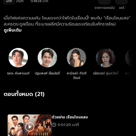
น13+
2025
0:48:28 นาที
รายการของฉัน
แชร์
เมื่อไฟแห่งความแค้น โชนแรงกว่าไฟใดในเรือนนี้! พบกับ “เรือนโชนแสง”
ละครตระกูลเรือน ที่จะมาแผ่รัศมีความร้อนแรงต้อนรับศักราชใหม่
ดูเพิ่มเติม
รชตะ หัมพานนท์
ปฐมพงศ์ เรือนใจดี
คามิลล่า กิตติ
ณัชภรณ์ อุ่นสวัสดิ์
ฬชฏะ น
วัฒน์
ตอนทั้งหมด (21)
ตัวอย่าง เรือนโชนแสง
0:01:20 นาที