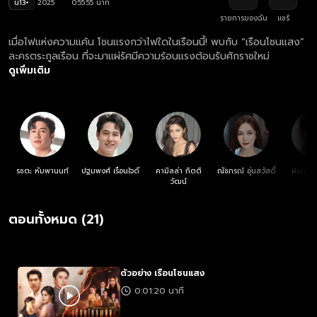
น13+
2025
0:55:55 นาที
รายการของฉัน
แชร์
เมื่อไฟแห่งความแค้น โชนแรงกว่าไฟใดในเรือนนี้! พบกับ “เรือนโชนแสง”
ละครตระกูลเรือน ที่จะมาแผ่รัศมีความร้อนแรงต้อนรับศักราชใหม่
ดูเพิ่มเติม
รชตะ หัมพานนท์
ปฐมพงศ์ เรือนใจดี
คามิลล่า กิตติ
ณัชภรณ์ อุ่นสวัสดิ์
ฬชฏะ น
วัฒน์
ตอนทั้งหมด (21)
ตัวอย่าง เรือนโชนแสง
0:01:20 นาที