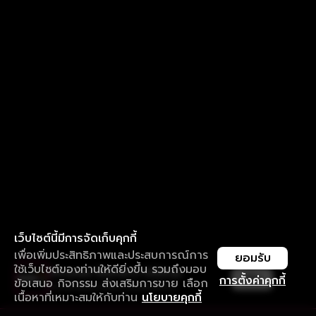
เว็บไซต์นี้มีการจัดเก็บคุกกี้
เพื่อเพิ่มประสิทธิภาพและประสบการณ์การ
ยอมรับ
ใช้เว็บไซต์ของท่านให้ดียิ่งขึ้น รวมถึงมอบ
ใช้งานแอป ลื่นไหลกว่า ไม่มีสะดุด
เปิด
การตั้งค่าคุกกี้
ข้อเสนอ กิจกรรม ส่งเสริมการขาย เลือก
ดาวน์โหลดแอปเพื่อการรับชมที่ดีกว่า
เนื้อหาที่เหมาะสมให้กับท่าน
นโยบายคุกกี้