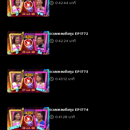
0:42:44 นาที
ดวลเพลงชิงทุน EP.1772
0:42:24 นาที
ดวลเพลงชิงทุน EP.1773
0:43:12 นาที
ดวลเพลงชิงทุน EP.1774
0:41:28 นาที