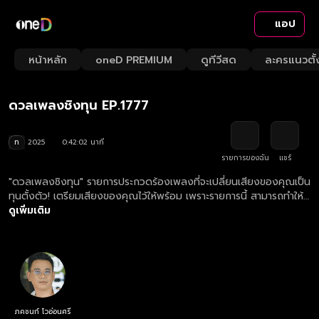
แอป
Playback
/
Mute
หน้าหลัก
oneD PREMIUM
ดูทีวีสด
ละครแนวตั้
Loaded
:
Rate
2.36%
ดวลเพลงชิงทุน EP.1777
ท
2025
0:42:02 นาที
รายการของฉัน
แชร์
"ดวลเพลงชิงทุน" รายการประกวดร้องเพลงที่จะเปลี่ยนเสียงของคุณเป็น
ทุนตั้งตัว! เตรียมเสียงของคุณไว้ให้พร้อม เพราะรายการนี้ สามารถทำให้
เสียงของคุณต่อยอดอนาคตคุณได้! ดูย้อนหลังรายการ ดวลเพลงชิง
ดูเพิ่มเติม
ทุน ตอนใหม่ล่าสุด ครบทุกตอน ทางเว็บไซต์ oneD.net และแอปฯ
oneD
ภคชนก์ โวอ่อนศรี