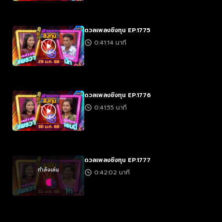
ดวลเพลงชิงทุน EP.1775
0:41:14 นาที
ดวลเพลงชิงทุน EP.1776
0:41:55 นาที
ดวลเพลงชิงทุน EP.1777
กำลังเล่น
0:42:02 นาที