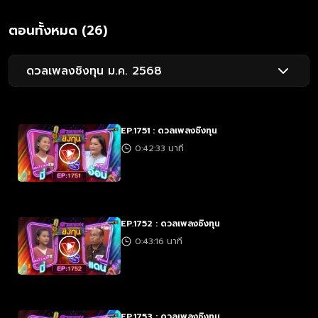
ตอนทั้งหมด (26)
ดวลเพลงชิงทุน ม.ค. 2568
EP.1751 : ดวลเพลงชิงทุน
0:42:33 นาที
EP.1752 : ดวลเพลงชิงทุน
0:43:16 นาที
EP.1753 : ดวลเพลงชิงทุน