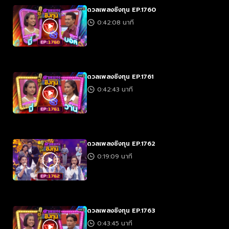
ดวลเพลงชิงทุน EP.1760
0:42:08 นาที
ดวลเพลงชิงทุน EP.1761
0:42:43 นาที
ดวลเพลงชิงทุน EP.1762
0:19:09 นาที
ดวลเพลงชิงทุน EP.1763
0:43:45 นาที