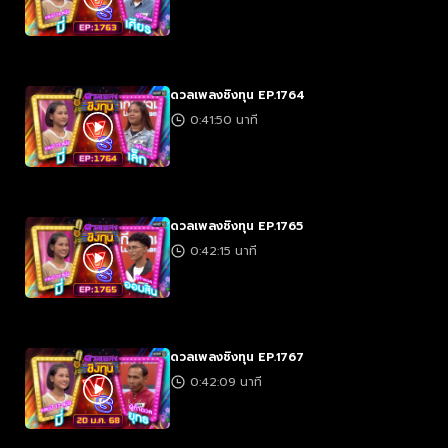
ดวลเพลงชิงทุน EP.1764
0:41:50 นาที
ดวลเพลงชิงทุน EP.1765
0:42:15 นาที
ดวลเพลงชิงทุน EP.1767
0:42:09 นาที