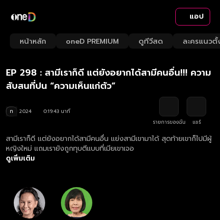
แอป
Playback
/
Mute
หน้าหลัก
oneD PREMIUM
ดูทีวีสด
ละครแนวตั้
Loaded
:
Rate
3.52%
EP 298 : สามีเราก็ดี แต่ยังอยากได้สามีคนอื่น!!! ความ
สับสนที่ปน “ความเห็นแก่ตัว”
ท
2024
0:19:43 นาที
รายการของฉัน
แชร์
สามีเราก็ดี แต่ยังอยากได้สามีคนอื่น แย่งสามีเขามาได้ สุดท้ายเขาก็ไปมีผู้
หญิงใหม่ แถมเรายังถูกทุบตีแบบที่เมียเขาเจอ
ดูเพิ่มเติม