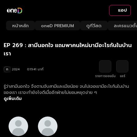
แอป
Playback
/
Mute
หน้าหลัก
oneD PREMIUM
ดูทีวีสด
ละครแนวตั้
Loaded
:
Rate
3.53%
EP 269 : สามีนอกใจ แถมพาคนใหม่มามีอะไรกันในบ้าน
เรา
ท
2024
0:19:41 นาที
รายการของฉัน
แชร์
รู้ว่าสามีนอกใจ จึงตามจับสามีและเมียน้อย จนไปเจอเขามีอะไรกันในบ้าน
ของเรา เราจะทำยังไงดีเมื่ออีกฝ่ายไม่ยอมหยุดง่าย ๆ
ดูเพิ่มเติม