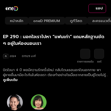
แอป
Playback
/
Mute
หน้าหลัก
oneD PREMIUM
ดูทีวีสด
ละครแนวตั้
Loaded
:
Rate
5.09%
EP 290 : นอกใจเราไปหา “แฟนเก่า” แถมหลักฐานชัด
ๆ อยู่ในห้องนอนเรา
ท
2024
0:19:29 นาที
รายการของฉัน
แชร์
ปิดใจมา 4 ปี พอมีความรักครั้งใหม่ กลับโดนเธอนอกใจนอกกาย พา
ผู้ชายอื่นมามีอะไรกันในห้องเรา ต้องทำอย่างไรเมื่อเรากลายเป็นชู้โดยไม่รู้
ตัว
ดูเพิ่มเติม