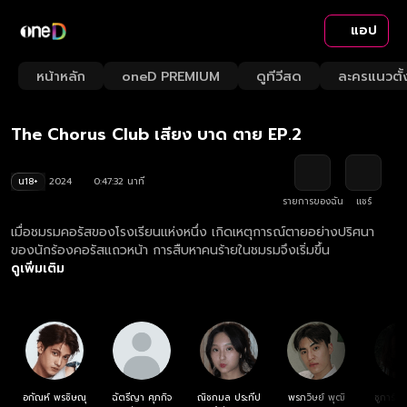
แอป
Playback
/
Mute
หน้าหลัก
oneD PREMIUM
ดูทีวีสด
ละครแนวตั้
Loaded
:
Rate
2.09%
The Chorus Club เสียง บาด ตาย EP.2
น18+
2024
0:47:32 นาที
รายการของฉัน
แชร์
เมื่อชมรมคอรัสของโรงเรียนแห่งหนึ่ง เกิดเหตุการณ์ตายอย่างปริศนา
ของนักร้องคอรัสแถวหน้า การสืบหาคนร้ายในชมรมจึงเริ่มขึ้น
ดูเพิ่มเติม
อกัณห์ พรชิษณุ
ฉัตรีญา ศุภกิจ
ณิชกมล ประทีป
พรภวิษย์ พุฒิ
ชูการ์ ลี