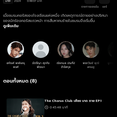
น18+
2024
0:48:07 นาที
รายการของฉัน
แชร์
เมื่อชมรมคอรัสของโรงเรียนแห่งหนึ่ง เกิดเหตุการณ์ตายอย่างปริศนา
ของนักร้องคอรัสแถวหน้า การสืบหาคนร้ายในชมรมจึงเริ่มขึ้น
ดูเพิ่มเติม
อกัณห์ พรชิษณุ
ฉัตรีญา ศุภกิจ
ณิชกมล ประทีป
พรภวิษย์ พุฒิ
ชูการ์ ลี
พงศ์
พัฒนา
จำรัสกุล
เศรษฐ
ตอนทั้งหมด (8)
The Chorus Club เสียง บาด ตาย EP.1
0:45:48 นาที