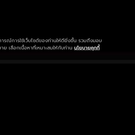
การณ์การใช้เว็บไซต์ของท่านให้ดียิ่งขึ้น รวมถึงมอบ
ย เลือกเนื้อหาที่เหมาะสมให้กับท่าน
นโยบายคุกกี้
เงื่อนไขการให้บริการ
การสนับสนุนแ
ข้อกำหนดและเงื่อนไขการใช้งาน
คำถามที่พบบ่อ
นโยบายความเป็นส่วนตัว
แจ้งปัญหาการใ
sitemap