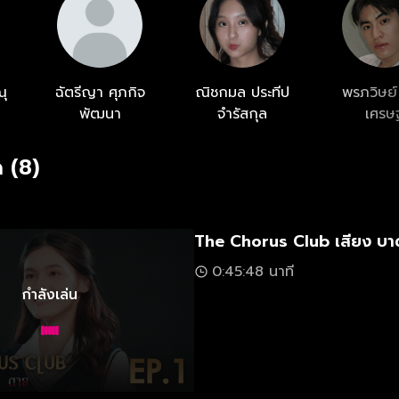
ุ
ฉัตรีญา ศุภกิจ
ณิชกมล ประทีป
พรภวิษย์
พัฒนา
จำรัสกุล
เศรษ
 (8)
The Chorus Club เสียง บา
0:45:48 นาที
กำลังเล่น