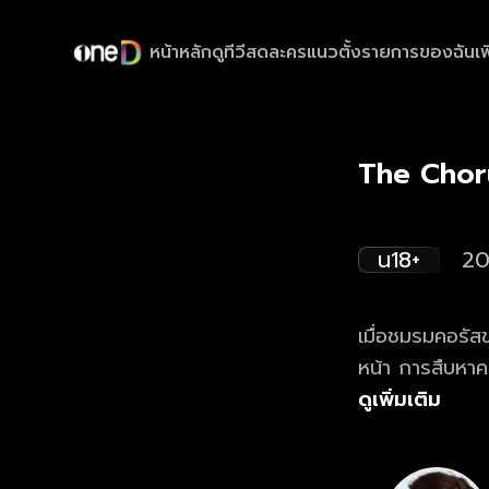
หน้าหลัก
ดูทีวีสด
ละครแนวตั้ง
รายการของฉัน
เพ
The Choru
น18+
2
เมื่อชมรมคอรัส
หน้า การสืบหาคน
ดูเพิ่มเติม