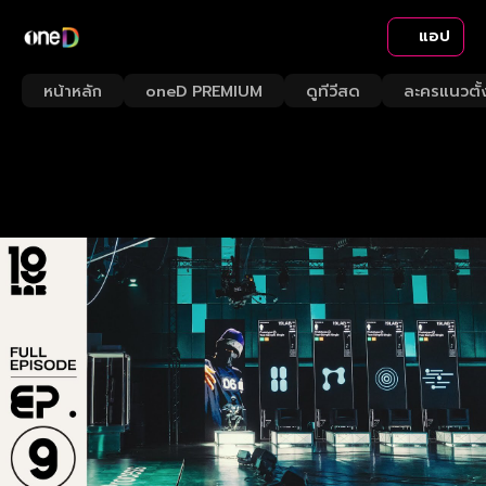
แอป
หน้าหลัก
oneD PREMIUM
ดูทีวีสด
ละครแนวตั้