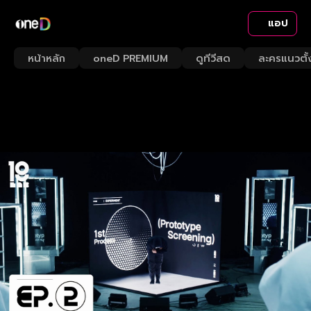
แอป
หน้าหลัก
oneD PREMIUM
ดูทีวีสด
ละครแนวตั้