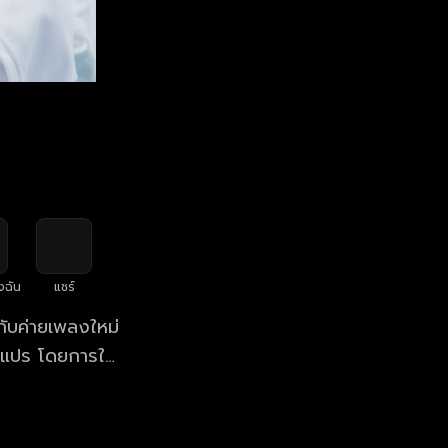
งฉัน
แชร์
กับค่ายเพลงใหม่
เขาเท่านั้นที่
มการทั้ง 91 คน