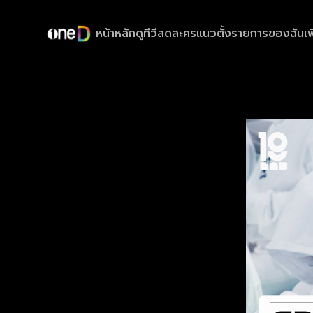
หน้าหลัก
ดูทีวีสด
ละครแนวตั้ง
รายการของฉัน
เพ