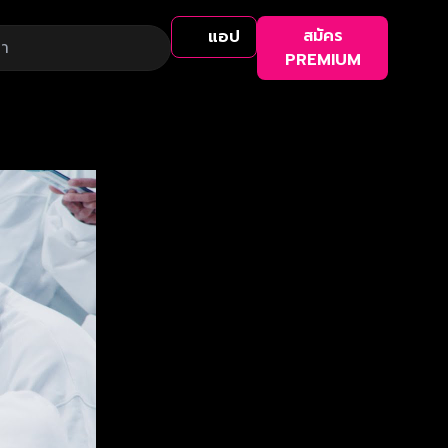
สมัคร
แอป
PREMIUM