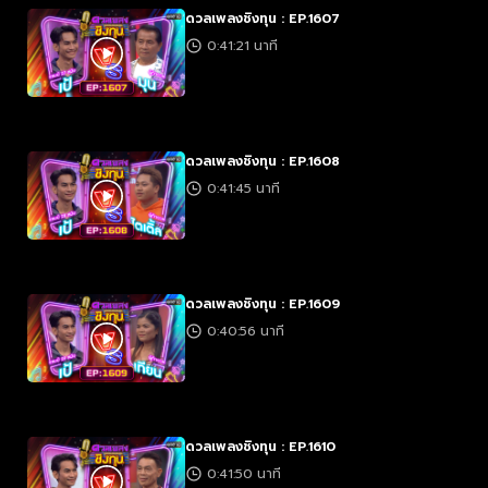
ดวลเพลงชิงทุน : EP.1607
0:41:21 นาที
ดวลเพลงชิงทุน : EP.1608
0:41:45 นาที
ดวลเพลงชิงทุน : EP.1609
0:40:56 นาที
ดวลเพลงชิงทุน : EP.1610
0:41:50 นาที