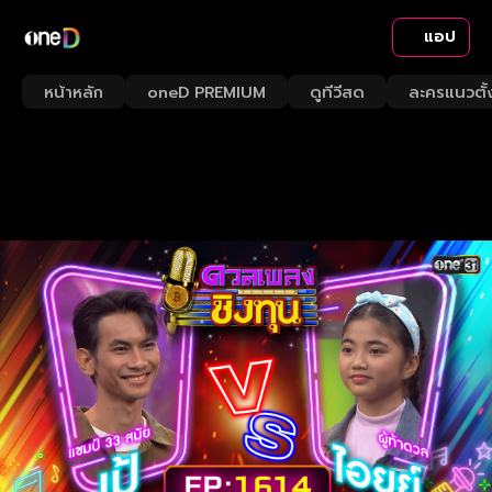
แอป
หน้าหลัก
oneD PREMIUM
ดูทีวีสด
ละครแนวตั้