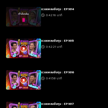
ดวลเพลงชิงทุน : EP.1614
กำลังเล่น
0:42:16 นาที
ดวลเพลงชิงทุน : EP.1615
0:42:21 นาที
ดวลเพลงชิงทุน : EP.1616
0:41:58 นาที
ดวลเพลงชิงทุน : EP.1617