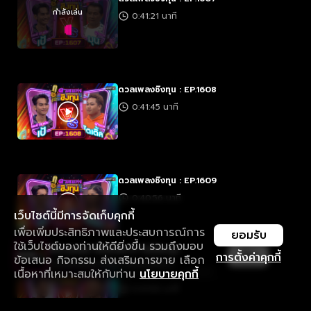
กำลังเล่น
0:41:21 นาที
ดวลเพลงชิงทุน : EP.1608
0:41:45 นาที
ดวลเพลงชิงทุน : EP.1609
0:40:56 นาที
เว็บไซต์นี้มีการจัดเก็บคุกกี้
เพื่อเพิ่มประสิทธิภาพและประสบการณ์การ
ยอมรับ
ใช้เว็บไซต์ของท่านให้ดียิ่งขึ้น รวมถึงมอบ
ใช้งานแอป ลื่นไหลกว่า ไม่มีสะดุด
เปิด
การตั้งค่าคุกกี้
ข้อเสนอ กิจกรรม ส่งเสริมการขาย เลือก
ดาวน์โหลดแอปเพื่อการรับชมที่ดีกว่า
ดวลเพลงชิงทุน : EP.1610
เนื้อหาที่เหมาะสมให้กับท่าน
นโยบายคุกกี้
0:41:50 นาที