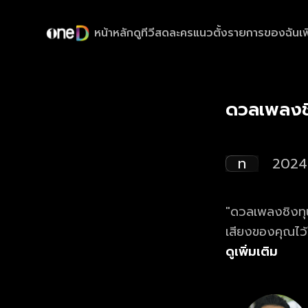
หน้าหลัก
ดูทีวีสด
ละครแนวตั้ง
รายการของฉัน
เพ
ดวลเพลงชิ
ท
2024
"ดวลเพลงชิงทุน
เสียงของคุณไว
ดูย้อนหลังราย
ดูเพิ่มเติม
oneD.net