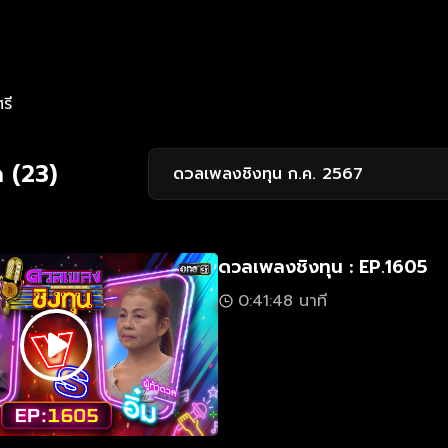
รี
 (23)
ดวลเพลงชิงทุน ก.ค. 2567
ดวลเพลงชิงทุน : EP.1605
0:41:48 นาที