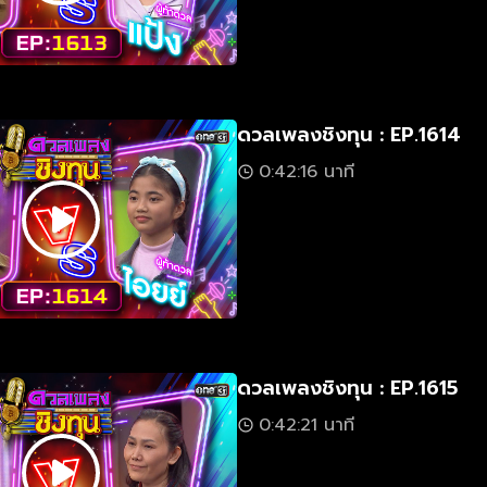
ดวลเพลงชิงทุน : EP.1614
0:42:16 นาที
ดวลเพลงชิงทุน : EP.1615
0:42:21 นาที