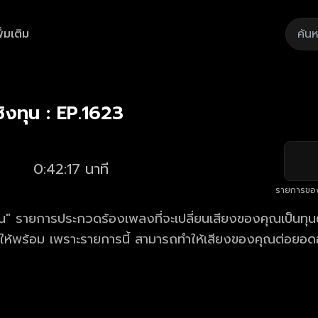
ิ่มเติม
Playback
/
Mute
Loaded
:
Rate
1.64%
งทุน : EP.1623
0:42:17 นาที
รายการขอ
" รายการประกวดร้องเพลงที่จะเปลี่ยนเสียงของคุณเป็นทุนตั
้ให้พร้อม เพราะรายการนี้ สามารถทำให้เสียงของคุณต่อยอด
การ ดวลเพลงชิงทุน ตอนใหม่ล่าสุด ครบทุกตอน ทางเว็บไซ