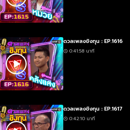
ดวลเพลงชิงทุน : EP.1616
0:41:58 นาที
ดวลเพลงชิงทุน : EP.1617
0:42:10 นาที