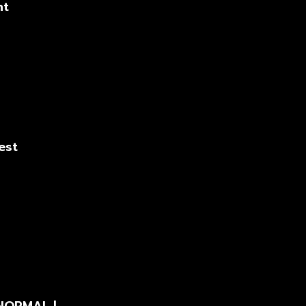
ht
est