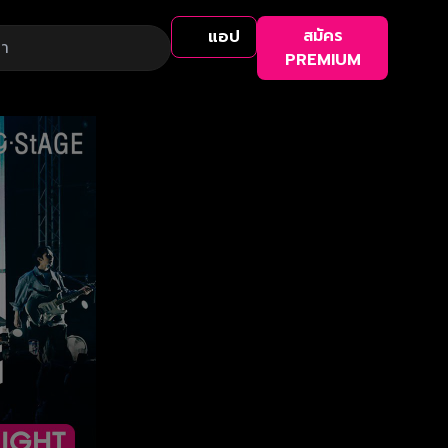
สมัคร
แอป
PREMIUM