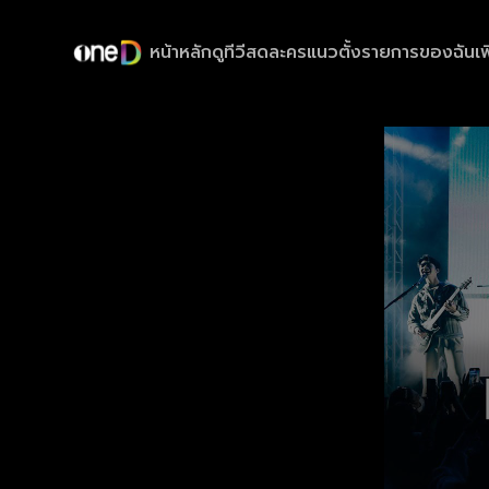
หน้าหลัก
ดูทีวีสด
ละครแนวตั้ง
รายการของฉัน
เพ