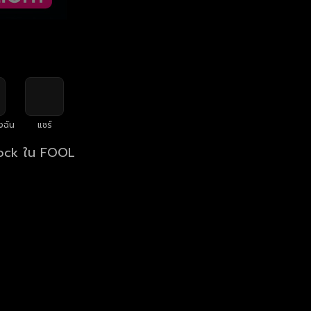
งฉัน
แชร์