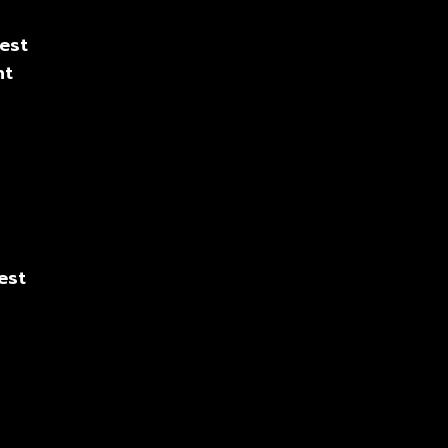
est
ht
est