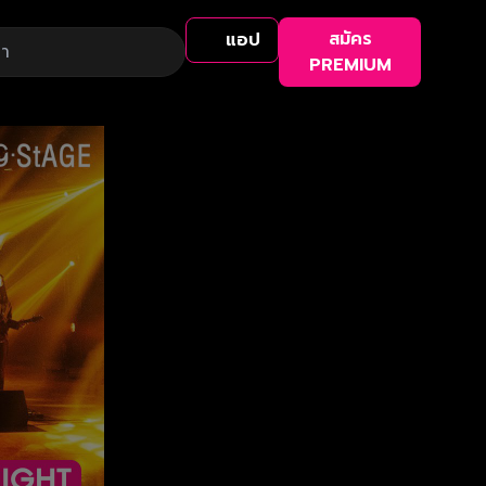
สมัคร
แอป
PREMIUM