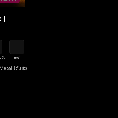
 |
งฉัน
แชร์
etal ได้แล้ว