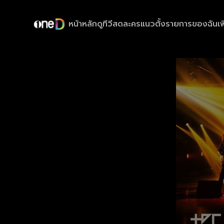
หน้าหลัก
ดูทีวีสด
ละครแนวตั้ง
รายการของฉัน
เพ