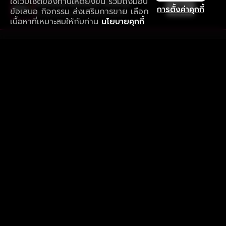
ใช้เว็บไซต์ของท่านให้ดียิ่งขึ้น รวมถึงมอบ
ใช้งานแอป ลื่นไหลกว่า ไม่มีสะดุด
เปิด
การตั้งค่าคุกกี้
ข้อเสนอ กิจกรรม ส่งเสริมการขาย เลือก
ดาวน์โหลดแอปเพื่อการรับชมที่ดีกว่า
เนื้อหาที่เหมาะสมให้กับท่าน
นโยบายคุกกี้
รับประสบการณ์ที่ดีที่สุดบนแอป
ภาษาไทย
คำถามที่พบบ่อย
แจ้งปัญหาการใช้งาน
ข้อกำหนดและเงื่อนไขการใช้งาน
นโยบายความเป็นส่วนตัว
ติดตามเรา