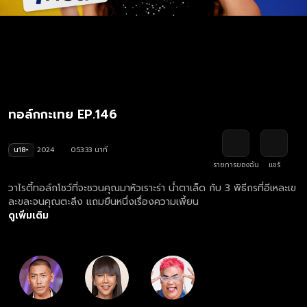
ทอล์กกะเทย EP.146
น18+
2024
0:53:33 นาที
รายการของฉัน
แชร์
วาไรตี้ทอล์กโชว์ที่จะชวนคุณมาหัวเราะร่า น้ำตาเล็ด กับ 3 พิธีกรที่อีเหละเข
ละขละจนคุณตะลึง แถมยืนหนึ่งเรื่องความเพี้ยน
ดูเพิ่มเติม