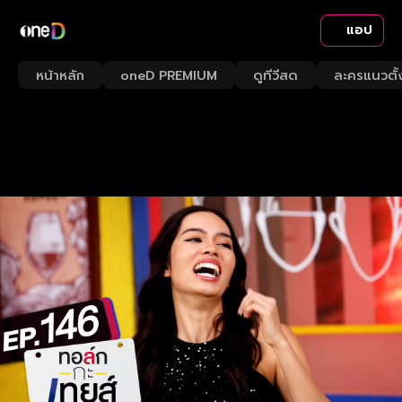
แอป
หน้าหลัก
oneD PREMIUM
ดูทีวีสด
ละครแนวตั้