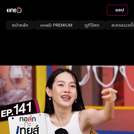
แอป
หน้าหลัก
oneD PREMIUM
ดูทีวีสด
ละครแนวตั้