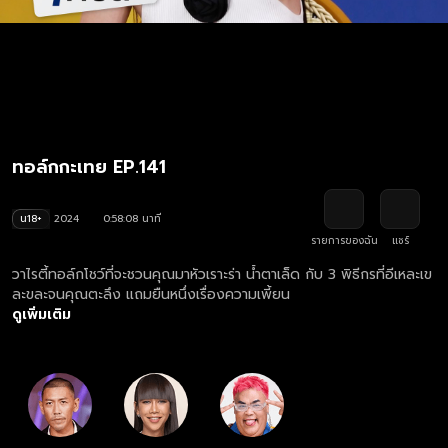
ทอล์กกะเทย EP.141
น18+
2024
0:58:08 นาที
รายการของฉัน
แชร์
วาไรตี้ทอล์กโชว์ที่จะชวนคุณมาหัวเราะร่า น้ำตาเล็ด กับ 3 พิธีกรที่อีเหละเข
ละขละจนคุณตะลึง แถมยืนหนึ่งเรื่องความเพี้ยน
ดูเพิ่มเติม