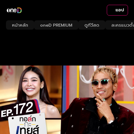
แอป
หน้าหลัก
oneD PREMIUM
ดูทีวีสด
ละครแนวตั้