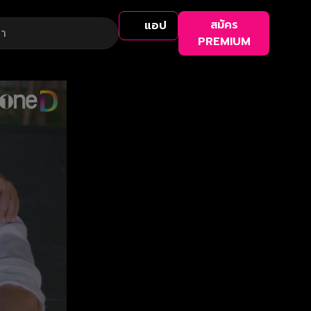
สมัคร
แอป
PREMIUM