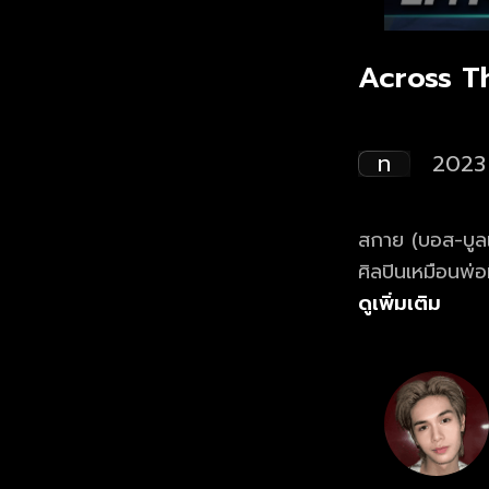
Across Th
ท
2023
สกาย (บอส-บูลเศ
ศิลปินเหมือนพ่อ
Academy ซึ่งการ
ดูเพิ่มเติม
(เอินเอิน-ฟาติ
การเต้น เพื่อช
การต่อสู้ ที่เต
ลุ้นและเอาใจช่
The Sky ลัดฟ้