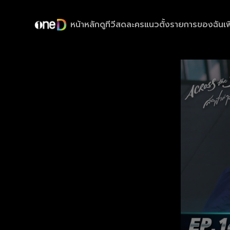
หน้าหลัก
ดูทีวีสด
ละครแนวตั้ง
รายการของฉัน
เพ