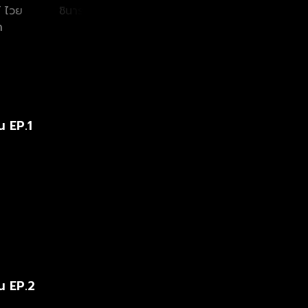
 ไวย
ชินารดี อนุพงษ์ภิ
ภูธเนศ หงษ์มานพ
มนัสนั
า
ชาติ
ว
น EP.1
น EP.2