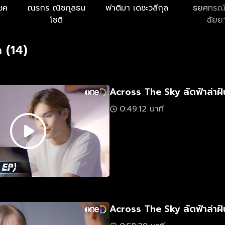
โชค
ณรกร ณิชกุลธน
ฟาติมา เดชะวลีกุล
ธยศทรณ์
โชติ
ฉัยย
 (14)
Across The Sky ลัดฟ้าล่าฝั
0:49:12 นาที
Across The Sky ลัดฟ้าล่าฝั