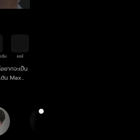
งฉัน
แชร์
ี่อยากจะเป็น
นเต้น Max
นอย่าง ของขวัญ
นผ่านการร้อง
ทศ สุดท้ายแล้ว
เอยอย่างไร ตาม
อนหลัง Across