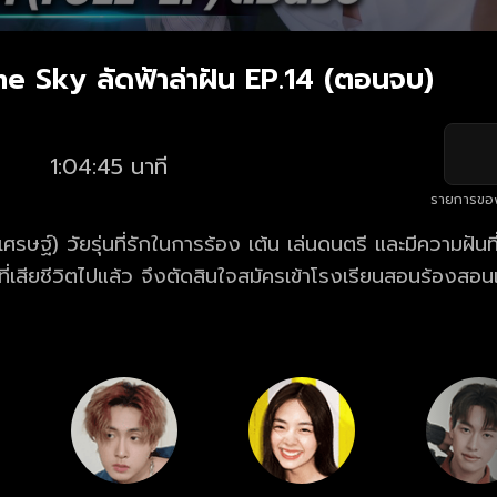
e Sky ลัดฟ้าล่าฝัน EP.14 (ตอนจบ)
1:04:45 นาที
รายการขอ
รษฐ์) วัยรุ่นที่รักในการร้อง เต้น เล่นดนตรี และมีความฝันท
ที่เสียชีวิตไปแล้ว จึงตัดสินใจสมัครเข้าโรงเรียนสอนร้องสอ
ก้าวเข้ามาเรียนที่นี่ทำให้สกายได้ใกล้ชิดกับ เพื่อนนักเรีย
มา) และคู่ปรับอย่าง ฉลาม (ไดร์ม่อน-ณรกร) ที่ต่างฟาดฟันกั
่วงชิงการเป็นตัวแทนของโรงเรียน ไปแข่งขันยังเวทีระดับประเ
็มไปด้วยความฝัน ความรัก เพื่อจุดหมายของชีวิตครั้งนี้จะลง
วยพวกเขา ได้ในละคร “Across The Sky ลัดฟ้าล่าฝัน” ดูย้
าล่าฝัน ครบทุกตอน ฟรี! ทางเว็บไซต์และแอปฯ oneD.net