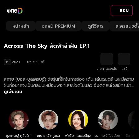
แอป
Playback
/
Mute
หน้าหลัก
oneD PREMIUM
ดูทีวีสด
ละครแนวตั้
Loaded
:
Rate
2.02%
Across The Sky ลัดฟ้าล่าฝัน EP.1
ท
2023
0:49:12 นาที
รายการของฉัน
แชร์
สกาย (บอส-บูลเศรษฐ์) วัยรุ่นที่รักในการร้อง เต้น เล่นดนตรี และมีความ
ฝันที่อยากจะเป็นศิลปินเหมือนพ่อที่เสียชีวิตไปแล้ว จึงตัดสินใจสมัครเข้า
โรงเรียนสอนร้องสอนเต้น Max Academy ซึ่งการก้าวเข้ามาเรียนที่นี่ทำ
ดูเพิ่มเติม
ให้สกายได้ใกล้ชิดกับ เพื่อนนักเรียนอย่าง ของขวัญ (เอินเอิน-ฟาติมา)
และคู่ปรับอย่าง ฉลาม (ไดร์ม่อน-ณรกร) ที่ต่างฟาดฟันกันผ่านการร้อง
การเต้น เพื่อช่วงชิงการเป็นตัวแทนของโรงเรียน ไปแข่งขันยังเวทีระดับ
ประเทศ สุดท้ายแล้วการต่อสู้ ที่เต็มไปด้วยความฝัน ความรัก เพื่อจุด
หมายของชีวิตครั้งนี้จะลงเอยอย่างไร ตามลุ้นและเอาใจช่วยพวกเขา ได้ใน
ละคร “Across The Sky ลัดฟ้าล่าฝัน” ดูย้อนหลัง Across The Sky
ลัดฟ้าล่าฝัน ครบทุกตอน ฟรี! ทางเว็บไซต์และแอปฯ oneD.net
บูลเศรษฐ์ ภูสินโชค
ณรกร ณิชกุลธน
ฟาติมา เดชะวลีกุล
ธยศทรณ์ ไวยฉัยยา
ชินารดี อ