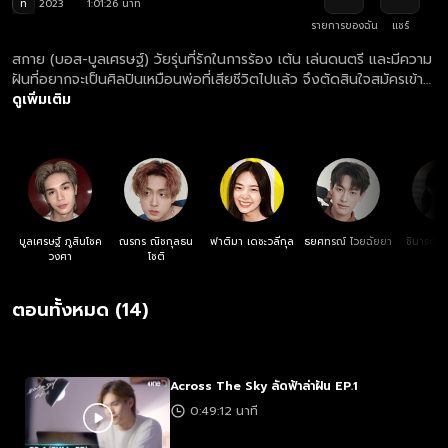
ท
2023
1:01:26 นาที
รายการของฉัน
แชร์
สกาย (บอส-บูลเศรษฐ์) วัยรุ่นที่รักในการร้อง เต้น เล่นดนตรี และมีความ
ฝันที่อยากจะเป็นศิลปินเหมือนพ่อที่เสียชีวิตไปแล้ว จึงตัดสินใจสมัครเข้า
โรงเรียนสอนร้องสอนเต้น Max Academy ซึ่งการก้าวเข้ามาเรียนที่นี่ทำ
ดูเพิ่มเติม
ให้สกายได้ใกล้ชิดกับ เพื่อนนักเรียนอย่าง ของขวัญ (เอินเอิน-ฟาติมา)
และคู่ปรับอย่าง ฉลาม (ไดร์ม่อน-ณรกร) ที่ต่างฟาดฟันกันผ่านการร้อง
การเต้น เพื่อช่วงชิงการเป็นตัวแทนของโรงเรียน ไปแข่งขันยังเวทีระดับ
ประเทศ สุดท้ายแล้วการต่อสู้ ที่เต็มไปด้วยความฝัน ความรัก เพื่อจุด
หมายของชีวิตครั้งนี้จะลงเอยอย่างไร ตามลุ้นและเอาใจช่วยพวกเขา ได้ใน
ละคร “Across The Sky ลัดฟ้าล่าฝัน” ดูย้อนหลัง Across The Sky
ลัดฟ้าล่าฝัน ครบทุกตอน ฟรี! ทางเว็บไซต์และแอปฯ oneD.net
บูลเศรษฐ์ ภูสินโชค
ณรกร ณิชกุลธน
ฟาติมา เดชะวลีกุล
ธยศทรณ์ ไวยฉัยยา
ชินารดี อ
วงศา
โชติ
ชา
ตอนทั้งหมด (14)
Across The Sky ลัดฟ้าล่าฝัน EP.1
0:49:12 นาที