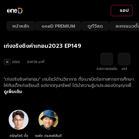
แอป
Pause
Playback
Fullsc
Current
0:05
/
Duration
47:25
Mute
1x
หน้าหลัก
oneD PREMIUM
ดูทีวีสด
ละครแนวตั้
Loaded
:
Rate
1.46%
Time
เก่งจริงชิงค่าเทอม 2566
เก่งจริงชิงค่าเทอม2023 EP149
ท
2023
0:47:25 นาที
รายการของฉัน
แชร์
"เก่งจริงชิงค่าเทอม" เกมโชว์ด้านวิชาการ ที่จะมาเปิดโอกาสทางการศึกษา
ให้กับเด็กเก่งเรียนดี แต่ขาดทุนทรัพย์ ได้นำความรู้มาประลองปัญญาเพื่อ
ชิงทุนการศึกษา
ดูเพิ่มเติม
ศรัณภัสร์ ตั้ง
ธงชัย ประสงค์สันติ