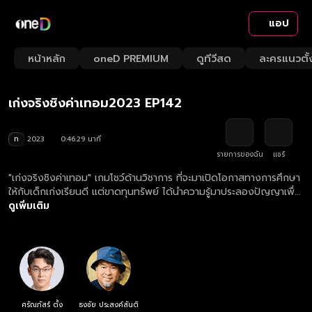
แอป
Playback
/
Mute
หน้าหลัก
oneD PREMIUM
ดูทีวีสด
ละครแนวตั้
Loaded
:
Rate
1.71%
เก่งจริงชิงค่าเทอม2023 EP142
ท
2023
0:46:29 นาที
รายการของฉัน
แชร์
"เก่งจริงชิงค่าเทอม" เกมโชว์ด้านวิชาการ ที่จะมาเปิดโอกาสทางการศึกษา
ให้กับเด็กเก่งเรียนดี แต่ขาดทุนทรัพย์ ได้นำความรู้มาประลองปัญญาเพื่อ
ชิงทุนการศึกษา
ดูเพิ่มเติม
ศรัณภัสร์ ตั้ง
ธงชัย ประสงค์สันติ