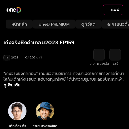
แอป
Playback
/
Mute
หน้าหลัก
oneD PREMIUM
ดูทีวีสด
ละครแนวตั้
Loaded
:
Rate
1.95%
เก่งจริงชิงค่าเทอม2023 EP159
ท
2023
0:46:05 นาที
รายการของฉัน
แชร์
"เก่งจริงชิงค่าเทอม" เกมโชว์ด้านวิชาการ ที่จะมาเปิดโอกาสทางการศึกษา
ให้กับเด็กเก่งเรียนดี แต่ขาดทุนทรัพย์ ได้นำความรู้มาประลองปัญญาเพื่อ
ชิงทุนการศึกษา
ดูเพิ่มเติม
ศรัณภัสร์ ตั้ง
ธงชัย ประสงค์สันติ