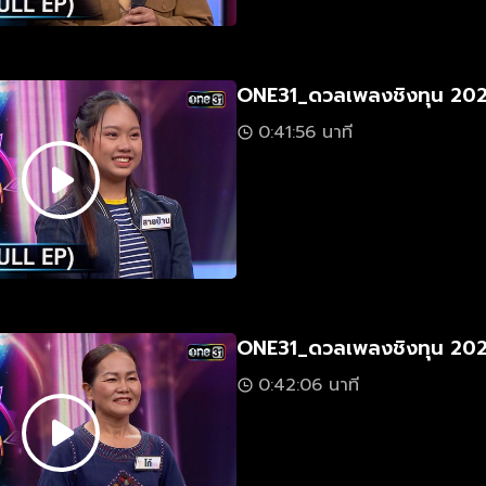
ONE31_ดวลเพลงชิงทุน 20
0:41:56 นาที
ONE31_ดวลเพลงชิงทุน 20
0:42:06 นาที