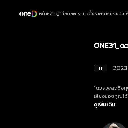
หน้าหลัก
ดูทีวีสด
ละครแนวตั้ง
รายการของฉัน
เพ
ONE31_ดว
ท
2023
"ดวลเพลงชิงทุน
เสียงของคุณไว
ดูเพิ่มเติม