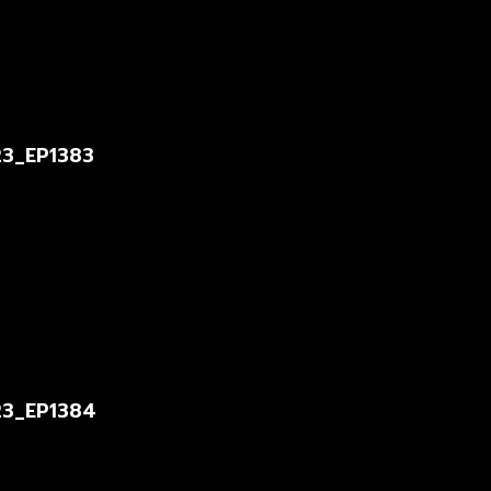
23_EP1383
23_EP1384