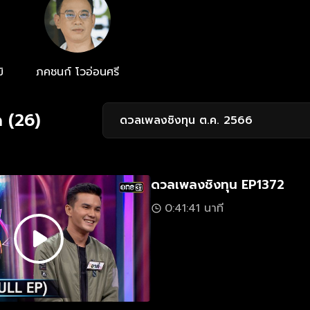
ิ
ภคชนก์ โวอ่อนศรี
 (26)
ดวลเพลงชิงทุน ต.ค. 2566
ดวลเพลงชิงทุน EP1372
0:41:41 นาที