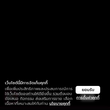
เว็บไซต์นี้มีการจัดเก็บคุกกี้
เพื่อเพิ่มประสิทธิภาพและประสบการณ์การ
ยอมรับ
ใช้เว็บไซต์ของท่านให้ดียิ่งขึ้น รวมถึงมอบ
ใช้งานแอป ลื่นไหลกว่า ไม่มีสะดุด
เปิด
การตั้งค่าคุกกี้
ข้อเสนอ กิจกรรม ส่งเสริมการขาย เลือก
ดาวน์โหลดแอปเพื่อการรับชมที่ดีกว่า
เนื้อหาที่เหมาะสมให้กับท่าน
นโยบายคุกกี้