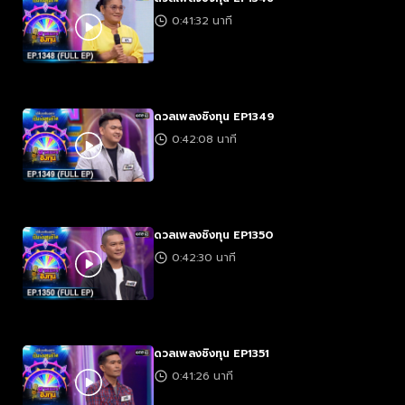
0:41:32 นาที
ดวลเพลงชิงทุน EP1349
0:42:08 นาที
ดวลเพลงชิงทุน EP1350
0:42:30 นาที
ดวลเพลงชิงทุน EP1351
0:41:26 นาที