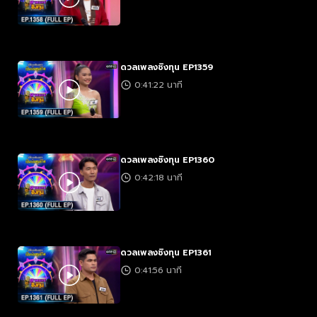
ดวลเพลงชิงทุน EP1359
0:41:22 นาที
ดวลเพลงชิงทุน EP1360
0:42:18 นาที
ดวลเพลงชิงทุน EP1361
0:41:56 นาที