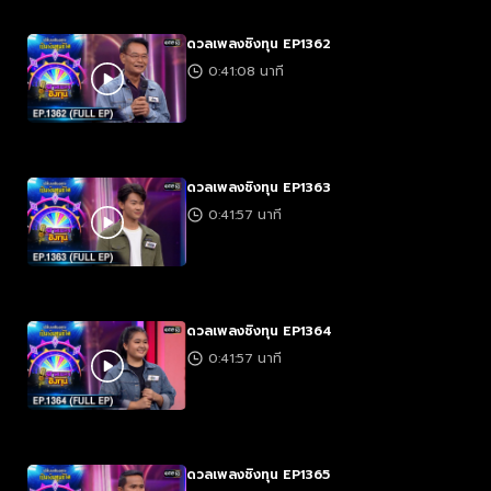
ดวลเพลงชิงทุน EP1362
0:41:08 นาที
ดวลเพลงชิงทุน EP1363
0:41:57 นาที
ดวลเพลงชิงทุน EP1364
0:41:57 นาที
ดวลเพลงชิงทุน EP1365