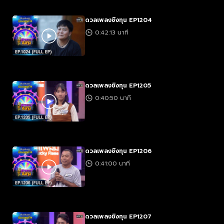
ดวลเพลงชิงทุน EP1204
0:42:13 นาที
ดวลเพลงชิงทุน EP1205
0:40:50 นาที
ดวลเพลงชิงทุน EP1206
0:41:00 นาที
ดวลเพลงชิงทุน EP1207