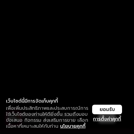
เว็บไซต์นี้มีการจัดเก็บคุกกี้
เพื่อเพิ่มประสิทธิภาพและประสบการณ์การ
ยอมรับ
ใช้เว็บไซต์ของท่านให้ดียิ่งขึ้น รวมถึงมอบ
ใช้งานแอป ลื่นไหลกว่า ไม่มีสะดุด
เปิด
การตั้งค่าคุกกี้
ข้อเสนอ กิจกรรม ส่งเสริมการขาย เลือก
ดาวน์โหลดแอปเพื่อการรับชมที่ดีกว่า
เนื้อหาที่เหมาะสมให้กับท่าน
นโยบายคุกกี้