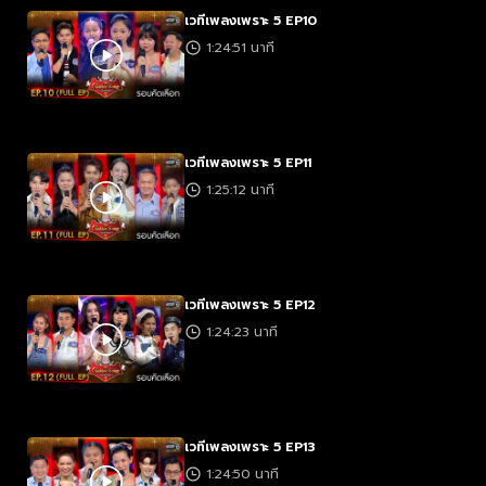
เวทีเพลงเพราะ 5 EP10
1:24:51 นาที
เวทีเพลงเพราะ 5 EP11
1:25:12 นาที
เวทีเพลงเพราะ 5 EP12
1:24:23 นาที
เวทีเพลงเพราะ 5 EP13
1:24:50 นาที