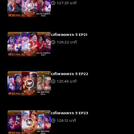
1:27:25 นาที
เวทีเพลงเพราะ 5 EP21
1:26:22 นาที
เวทีเพลงเพราะ 5 EP22
1:25:46 นาที
เวทีเพลงเพราะ 5 EP23
1:26:12 นาที