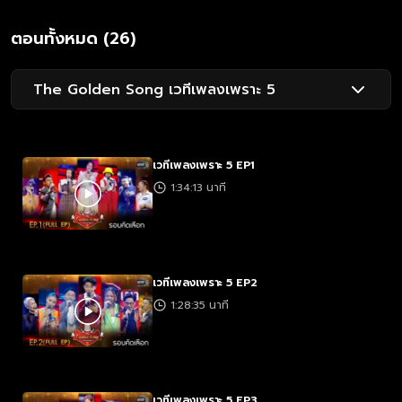
ตอนทั้งหมด (26)
The Golden Song เวทีเพลงเพราะ 5
เวทีเพลงเพราะ 5 EP1
1:34:13 นาที
เวทีเพลงเพราะ 5 EP2
1:28:35 นาที
เวทีเพลงเพราะ 5 EP3