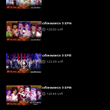
เวทีเพลงเพราะ 5 EP14
1:25:03 นาที
เวทีเพลงเพราะ 5 EP15
1:22:29 นาที
เวทีเพลงเพราะ 5 EP16
1:25:44 นาที