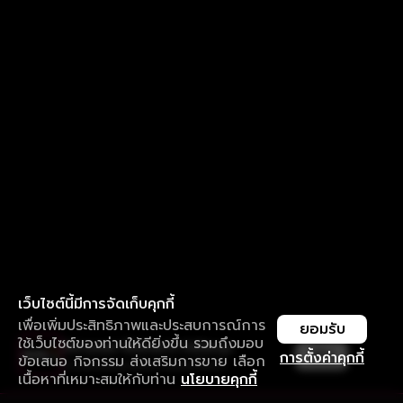
เว็บไซต์นี้มีการจัดเก็บคุกกี้
เพื่อเพิ่มประสิทธิภาพและประสบการณ์การ
ยอมรับ
ใช้เว็บไซต์ของท่านให้ดียิ่งขึ้น รวมถึงมอบ
ใช้งานแอป ลื่นไหลกว่า ไม่มีสะดุด
เปิด
การตั้งค่าคุกกี้
ข้อเสนอ กิจกรรม ส่งเสริมการขาย เลือก
ดาวน์โหลดแอปเพื่อการรับชมที่ดีกว่า
เนื้อหาที่เหมาะสมให้กับท่าน
นโยบายคุกกี้