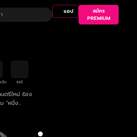
สมัคร
แอป
PREMIUM
งฉัน
แชร์
นตรีใหม่ ร้อง
อม "หนึ่ง
ียงกินใจคนไทย