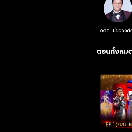
กิตติ เชี่ยววงศ์
ตอนทั้งหมด