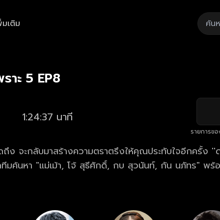
ิ่มเติม
Playback
/
Mute
Loaded
:
Rate
1.17%
พราะ 5 EP8
1:24:37 นาที
รายการขอ
ดถึง จะกลับมาสร้างความตราตรึงให้คุณประทับใจอีกครั้ง ''ด
ีมค้นหา "แม่เม้า, โจ้ สุธีศักดิ์, กบ สุวนันท์, กัน นภัทร" พร้
่น Music Director บนเวทีค้นหานักร้องเสียงเพราะที่มีน้ำเส