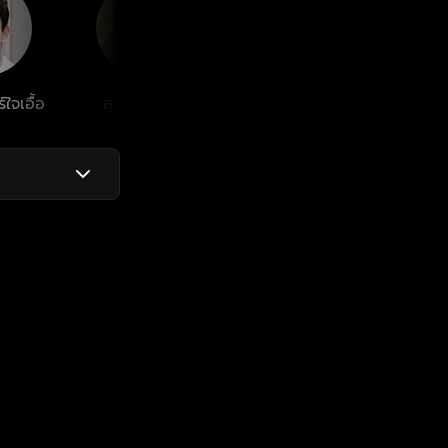
์ใจเอื้อ
สุดา ชื่นบาน
สุธีศักดิ์ ภักดีเทวา