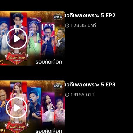
เวทีเพลงเพราะ 5 EP2
1:28:35 นาที
เวทีเพลงเพราะ 5 EP3
1:31:55 นาที