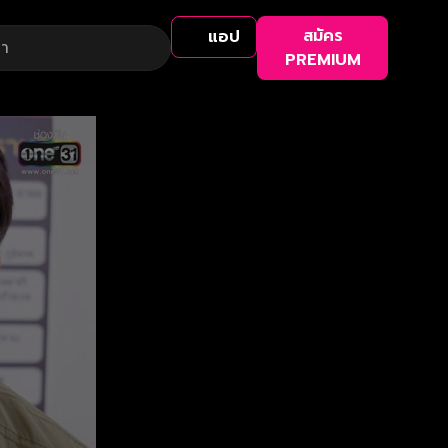
สมัคร
แอป
PREMIUM