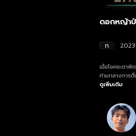
ดอกหญ้าป่
ท
2023
เมื่อโชคชะตาพั
ท่ามกลางการดิ้น
ได้อย่างไร
ดูเพิ่มเติม