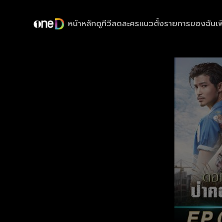
หน้าหลัก
ดูทีวีสด
ละครแนวตั้ง
รายการของฉัน
เพ