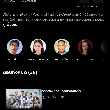
ท
2023
0:42:06 นาที
รายการของฉัน
แชร์
เมื่อโชคชะตาพัดพา ให้ดอกหญ้าในป่าเขา ต้องเข้ามาเผชิญชีวิตแสนโหด
ร้าย ในป่าคอนกรีต ท่ามกลางการดิ้นรน และผู้คนที่เต็มไปด้วยความเห็น
แก่ตัว เขาและเธอจะเอาชีวิตรอดในสังคมนี้ได้อย่างไร
ดูเพิ่มเติม
ยุทธนา เปื้องกลาง
รุ่งรัตน์ เหม็งพานิช
ไมค์ ภิรมย์พร
ชลิตา ส่วนเสน่ห์
วิทยา เ
ตอนทั้งหมด (38)
ตัวอย่าง ดอกหญ้าป่าคอนกรีต
0:00:53 นาที