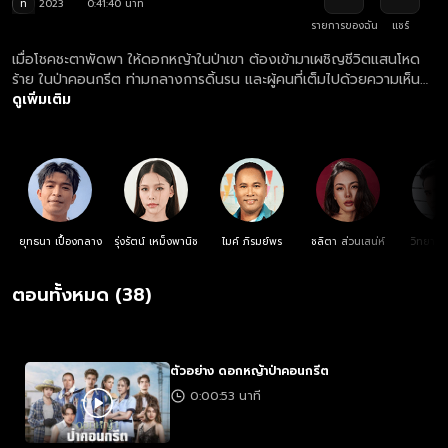
ท
2023
0:41:40 นาที
รายการของฉัน
แชร์
เมื่อโชคชะตาพัดพา ให้ดอกหญ้าในป่าเขา ต้องเข้ามาเผชิญชีวิตแสนโหด
ร้าย ในป่าคอนกรีต ท่ามกลางการดิ้นรน และผู้คนที่เต็มไปด้วยความเห็น
แก่ตัว เขาและเธอจะเอาชีวิตรอดในสังคมนี้ได้อย่างไร
ดูเพิ่มเติม
ยุทธนา เปื้องกลาง
รุ่งรัตน์ เหม็งพานิช
ไมค์ ภิรมย์พร
ชลิตา ส่วนเสน่ห์
วิทยา เ
ตอนทั้งหมด (38)
ตัวอย่าง ดอกหญ้าป่าคอนกรีต
0:00:53 นาที